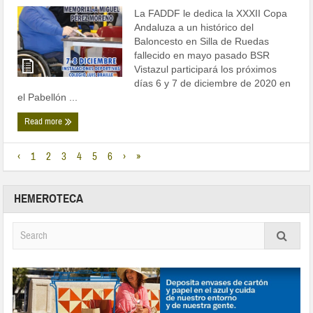
La FADDF le dedica la XXXII Copa
Andaluza a un histórico del
Baloncesto en Silla de Ruedas
fallecido en mayo pasado BSR
Vistazul participará los próximos
días 6 y 7 de diciembre de 2020 en
el Pabellón ...
Read more
‹
1
2
3
4
5
6
›
»
HEMEROTECA