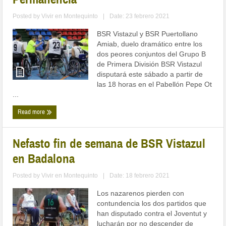
Posted by
Vivir en Montequinto
|
Date: 23 febrero 2021
BSR Vistazul y BSR Puertollano
Amiab, duelo dramático entre los
dos peores conjuntos del Grupo B
de Primera División BSR Vistazul
disputará este sábado a partir de
las 18 horas en el Pabellón Pepe Ot
...
Read more
Nefasto fin de semana de BSR Vistazul
en Badalona
Posted by
Vivir en Montequinto
|
Date: 18 febrero 2021
Los nazarenos pierden con
contundencia los dos partidos que
han disputado contra el Joventut y
lucharán por no descender de