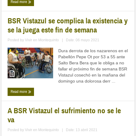
Read more
BSR Vistazul se complica la existencia y
se la juega este fin de semana
Posted by
Vivir en Montequinto
|
Date: 06 mayo 2021
Dura derrota de los nazarenos en el
Pabellón Pepe Ot por 53 a 55 ante
Salto Bera Bera que le obliga a no
fallar el próximo fin de semana BSR
Vistazul cosechó en la mañana del
domingo una dolorosa derr ...
Read more
A BSR Vistazul el sufrimiento no se le
va
Posted by
Vivir en Montequinto
|
Date: 13 abril 2021