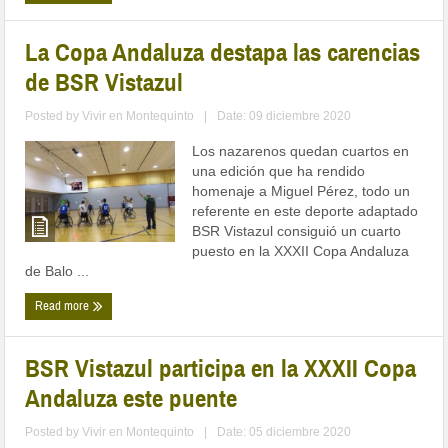
La Copa Andaluza destapa las carencias
de BSR Vistazul
Posted by
Vivir en Montequinto
|
Date: 09 diciembre 2020
Los nazarenos quedan cuartos en
una edición que ha rendido
homenaje a Miguel Pérez, todo un
referente en este deporte adaptado
BSR Vistazul consiguió un cuarto
puesto en la XXXII Copa Andaluza
de Balo ...
Read more
BSR Vistazul participa en la XXXII Copa
Andaluza este puente
Posted by
Vivir en Montequinto
|
Date: 05 diciembre 2020