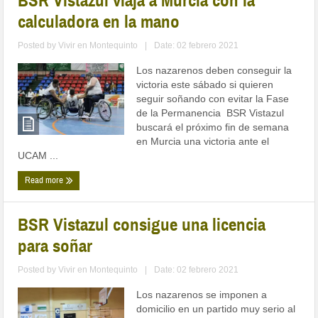
BSR Vistazul viaja a Murcia con la
calculadora en la mano
Posted by
Vivir en Montequinto
|
Date: 02 febrero 2021
Los nazarenos deben conseguir la
victoria este sábado si quieren
seguir soñando con evitar la Fase
de la Permanencia BSR Vistazul
buscará el próximo fin de semana
en Murcia una victoria ante el
UCAM ...
Read more
BSR Vistazul consigue una licencia
para soñar
Posted by
Vivir en Montequinto
|
Date: 02 febrero 2021
Los nazarenos se imponen a
domicilio en un partido muy serio al