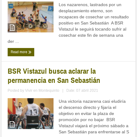
Los nazarenos, lastrados por un
desplazamiento eterno, son
incapaces de cosechar un resultado
positivo en San Sebastián A BSR
Vistazul le seguirá tocando sufrir al
cosechar este fin de semana una
der ...
Read more
BSR Vistazul busca aclarar la
permanencia en San Sebastián
Posted by
Vivir en Montequinto
|
Date: 07 abril 2021
Una victoria nazarena casi eludiría
el descenso directo y fijaría el
objetivo en evitar la plaza de
promoción por no bajar BSR
Vistazul viajará el próximo sábado a
San Sebastián para enfrentarse al S