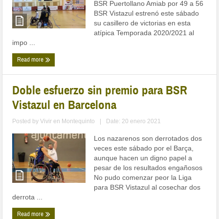
BSR Puertollano Amiab por 49 a 56
BSR Vistazul estrenó este sábado
su casillero de victorias en esta
atípica Temporada 2020/2021 al
impo ...
Read more
Doble esfuerzo sin premio para BSR
Vistazul en Barcelona
Posted by
Vivir en Montequinto
|
Date: 20 enero 2021
Los nazarenos son derrotados dos
veces este sábado por el Barça,
aunque hacen un digno papel a
pesar de los resultados engañosos
No pudo comenzar peor la Liga
para BSR Vistazul al cosechar dos
derrota ...
Read more