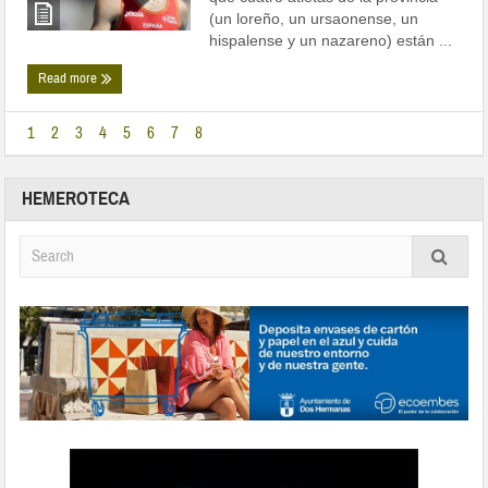
(un loreño, un ursaonense, un
hispalense y un nazareno) están ...
Read more
1
2
3
4
5
6
7
8
HEMEROTECA