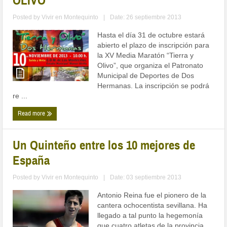
OLIVO”
Posted by
Vivir en Montequinto
|
Date: 26 septiembre 2013
Hasta el día 31 de octubre estará
abierto el plazo de inscripción para
la XV Media Maratón “Tierra y
Olivo”, que organiza el Patronato
Municipal de Deportes de Dos
Hermanas. La inscripción se podrá
re ...
Read more
Un Quinteño entre los 10 mejores de
España
Posted by
Vivir en Montequinto
|
Date: 03 septiembre 2013
Antonio Reina fue el pionero de la
cantera ochocentista sevillana. Ha
llegado a tal punto la hegemonía
que cuatro atletas de la provincia