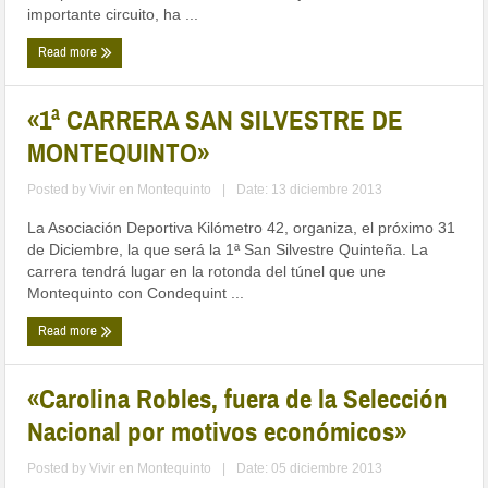
importante circuito, ha ...
Read more
«1ª CARRERA SAN SILVESTRE DE
MONTEQUINTO»
Posted by
Vivir en Montequinto
|
Date: 13 diciembre 2013
La Asociación Deportiva Kilómetro 42, organiza, el próximo 31
de Diciembre, la que será la 1ª San Silvestre Quinteña. La
carrera tendrá lugar en la rotonda del túnel que une
Montequinto con Condequint ...
Read more
«Carolina Robles, fuera de la Selección
Nacional por motivos económicos»
Posted by
Vivir en Montequinto
|
Date: 05 diciembre 2013