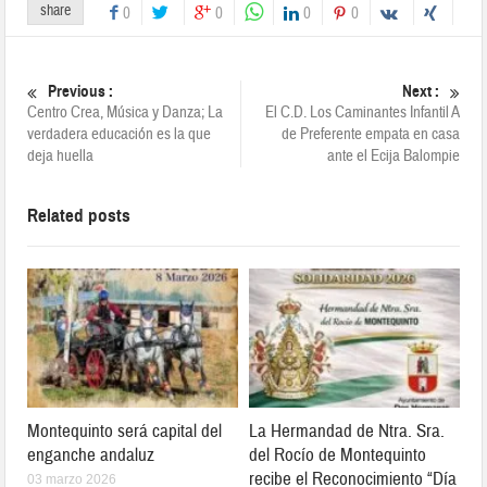
share
0
0
0
0
Previous :
Next :
Centro Crea, Música y Danza; La
El C.D. Los Caminantes Infantil A
verdadera educación es la que
de Preferente empata en casa
deja huella
ante el Ecija Balompie
Related posts
Montequinto será capital del
La Hermandad de Ntra. Sra.
enganche andaluz
del Rocío de Montequinto
recibe el Reconocimiento “Día
03 marzo 2026