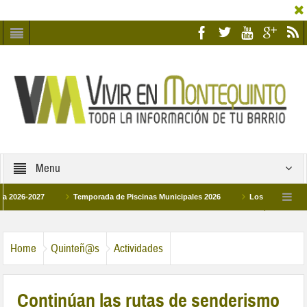
Menu
2027
Temporada de Piscinas Municipales 2026
Los Campus de Tecnifica
026
La hermanadad Humildad y Pilar de Montequinto procesionará el día 28 de m
Home
Quinteñ@s
Actividades
Continúan las rutas de senderismo