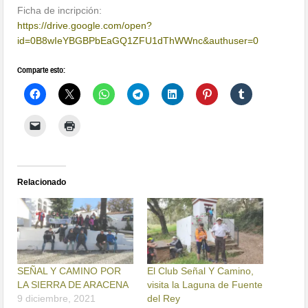
Ficha de incripción:
https://drive.google.com/open?
id=0B8wIeYBGBPbEaGQ1ZFU1dThWWnc&authuser=0
Comparte esto:
Relacionado
SEÑAL Y CAMINO POR
El Club Señal Y Camino,
LA SIERRA DE ARACENA
visita la Laguna de Fuente
9 diciembre, 2021
del Rey