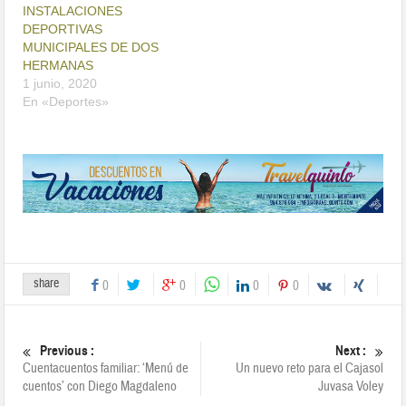
INSTALACIONES
DEPORTIVAS
MUNICIPALES DE DOS
HERMANAS
1 junio, 2020
En «Deportes»
share
0
0
0
0
Previous :
Next :
Cuentacuentos familiar: ‘Menú de
Un nuevo reto para el Cajasol
cuentos’ con Diego Magdaleno
Juvasa Voley