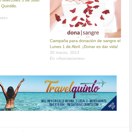
 Miercoles 3 de Julio
 Quintillo.
nes»
Campaña para donación de sangre el
Lunes 1 de Abril. ¡Donar es dar vida!
30 marzo, 2013
En «Asociaciones»