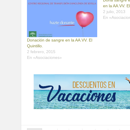
Dona sangre el
en la AA.VV. El
2 julio, 2013
En «Asociacio
Donación de sangre en la AA.VV. El
Quintillo.
2 febrero, 2015
En «Asociaciones»