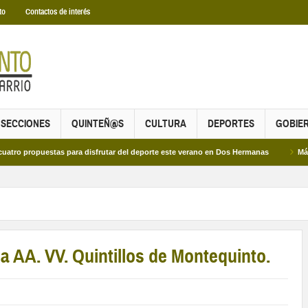
to
Contactos de interés
SECCIONES
QUINTEÑ@S
CULTURA
DEPORTES
GOBIE
opuestas para disfrutar del deporte este verano en Dos Hermanas
Más de dos 
 AA. VV. Quintillos de Montequinto.