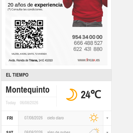
EL TIEMPO
Montequinto
24℃
Today
06/08/2026
07/08/2026
cielo claro
FRI
08/08/2026
algo de nubes
SAT