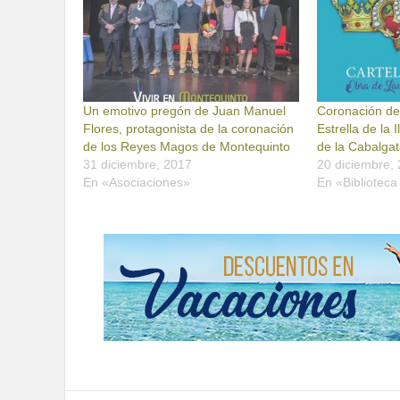
Un emotivo pregón de Juan Manuel
Coronación de
Flores, protagonista de la coronación
Estrella de la 
de los Reyes Magos de Montequinto
de la Cabalga
31 diciembre, 2017
20 diciembre,
En «Asociaciones»
En «Bibliotec