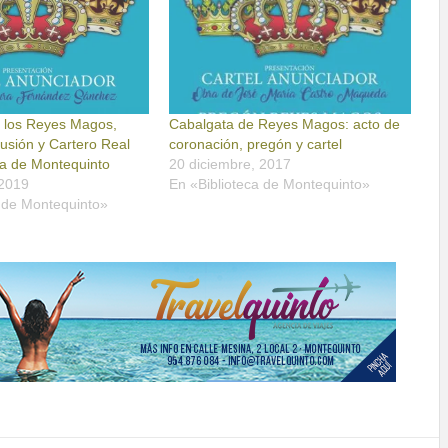
 los Reyes Magos,
Cabalgata de Reyes Magos: acto de
Ilusión y Cartero Real
coronación, pregón y cartel
ta de Montequinto
20 diciembre, 2017
 2019
En «Biblioteca de Montequinto»
a de Montequinto»