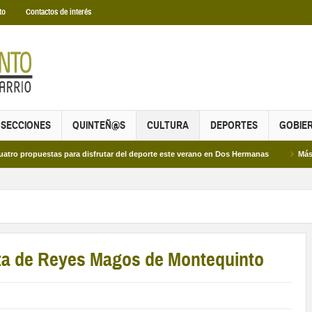
to
Contactos de interés
SECCIONES
QUINTEÑ@S
CULTURA
DEPORTES
GOBIE
stas para disfrutar del deporte este verano en Dos Hermanas
Más de dos mil e
ata de Reyes Magos de Montequinto