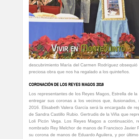
descubrimiento María del Carmen Rodríguez obsequió 
preciosa obra que nos ha regalado a los quinteños.
CORONACIÓN DE LOS REYES MAGOS 2016
Los representantes de los Reyes Magos, Estrella de la 
entregar sus coronas a los vecinos que, ilusionados,
2016. Elisabeth Valera García será la encargada de repr
de Sandra Castillo Rubio. Gertrudis de la Viña que repr
Loli Picón Vega. Los Reyes Magos a continuación, r
nombrado Rey Melchor de manos de Francisco Javier Ra
su corona de manos de Eduardo Aguilera, y por último