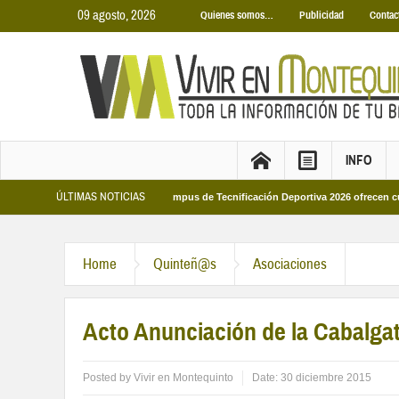
09 agosto, 2026
Quienes somos…
Publicidad
Contac
INFO
ÚLTIMAS NOTICIAS
ales 2026
Los Campus de Tecnificación Deportiva 2026 ofrecen cuatro propue
Home
Quinteñ@s
Asociaciones
Acto Anunciación de la Cabalg
Posted by
Vivir en Montequinto
Date:
30 diciembre 2015