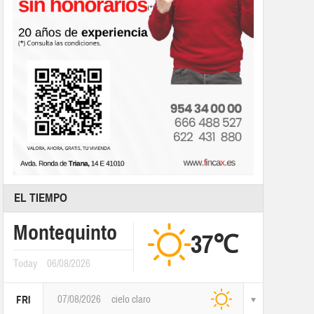
EL TIEMPO
Montequinto
37℃
Today
06/08/2026
07/08/2026
cielo claro
FRI