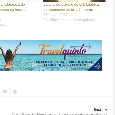
ral biblioteca de
La sala de estudio de la Biblioteca
etoma su horario
permanecerá abierta 24 horas
26 mayo, 2017
5
En «Biblioteca de Montequinto»
as»
Next :
Cajasol Voley Dos Hermanas suma la quinta victoria consecutiva y se