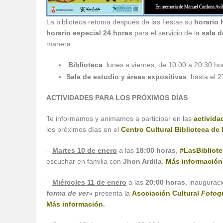
La biblioteca retoma después de las fiestas su
horario 
horario especial 24 horas
para el servicio de la
sala d
manera:
Biblioteca
: lunes a viernes, de 10:00 a 20:30 ho
Sala de estudio y áreas expositivas
: hasta el 
ACTIVIDADES PARA LOS PRÓXIMOS DÍAS
Te informamos y animamos a participar en las
activida
los próximos días en el
Centro Cultural Biblioteca de
–
Martes 10 de enero
a las
18:00 horas
,
#LasBibliot
escuchar en familia con
Jhon Ardila
.
Más información
–
Miércoles 11 de enero
a las
20:00 horas
, inaugurac
forma de ver»
presenta la
Asociación Cultural
Fotoq
Más información
.