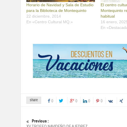
Horario de Navidad y Sala de Estudio
El centro cultu
para la Biblioteca de Montequinto
Montequinto r
22 diciembre, 2014
habitual
En «Centro Cultural MQ.»
16 enero, 202
En «Destacad
share
0
0
0
0
Previous :
XV TROFEO NAVIDEÑO DE AJEDREZ