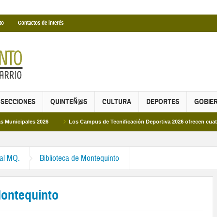
to
Contactos de interés
SECCIONES
QUINTEÑ@S
CULTURA
DEPORTES
GOBIE
s 2026
Los Campus de Tecnificación Deportiva 2026 ofrecen cuatro propuestas
ral MQ.
Biblioteca de Montequinto
Montequinto