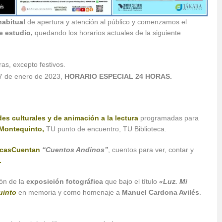
habitual
de apertura y atención al público y comenzamos el
e estudio,
quedando los horarios actuales de la siguiente
ras, excepto festivos.
27 de enero de 2023,
HORARIO ESPECIAL 24 HORAS.
des culturales y de animación a la lectura
programadas para
 Montequinto,
TU punto de encuentro, TU Biblioteca.
ecasCuentan
“Cuentos Andinos”
, cuentos para ver, contar y
.
ión de la
exposición fotográfica
que bajo el título
«Luz. Mi
uinto
en memoria y como homenaje a
Manuel Cardona Avilés
.