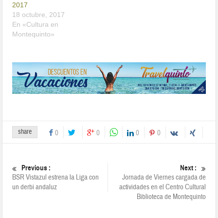
2017
18 octubre, 2017
En «Cultura en
Montequinto»
share
0
0
0
0
Previous :
Next :
BSR Vistazul estrena la Liga con
Jornada de Viernes cargada de
un derbi andaluz
actividades en el Centro Cultural
Biblioteca de Montequinto