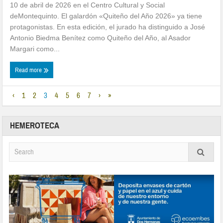
10 de abril de 2026 en el Centro Cultural y Social
deMontequinto. El galardón «Quiteño del Año 2026» ya tiene
protagonistas. En esta edición, el jurado ha distinguido a José
Antonio Biedma Benítez como Quiteño del Año, al Asador
Margari como...
Read more
‹
1
2
3
4
5
6
7
›
»
HEMEROTECA