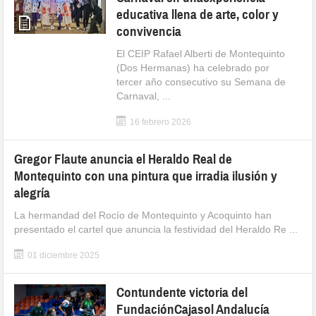
educativa llena de arte, color y
convivencia
El CEIP Rafael Alberti de Montequinto
(Dos Hermanas) ha celebrado por
tercer año consecutivo su Semana de
Carnaval, ...
16 febrero 2026
Gregor Flaute anuncia el Heraldo Real de
Montequinto con una pintura que irradia ilusión y
alegría
La hermandad del Rocío de Montequinto y Acoquinto han
presentado el cartel que anuncia la festividad del Heraldo Re ...
01 diciembre 2025
Contundente victoria del
FundaciónCajasol Andalucía