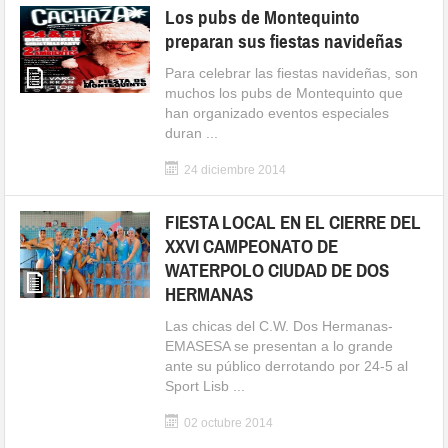
Los pubs de Montequinto
preparan sus fiestas navideñas
Para celebrar las fiestas navideñas, son
muchos los pubs de Montequinto que
han organizado eventos especiales
duran ...
24 diciembre 2014
FIESTA LOCAL EN EL CIERRE DEL
XXVI CAMPEONATO DE
WATERPOLO CIUDAD DE DOS
HERMANAS
Las chicas del C.W. Dos Hermanas-
EMASESA se presentan a lo grande
ante su público derrotando por 24-5 al
Sport Lisb ...
02 octubre 2014