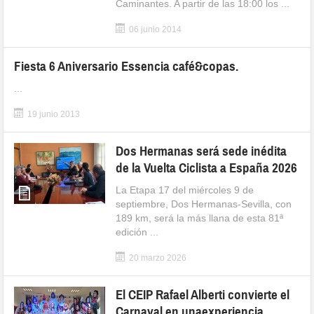
Caminantes. A partir de las 18:00 los ...
06 junio 2014
Fiesta 6 Aniversario Essencia café&copas.
...
19 junio 2013
Dos Hermanas será sede inédita
de la Vuelta Ciclista a España 2026
La Etapa 17 del miércoles 9 de
septiembre, Dos Hermanas-Sevilla, con
189 km, será la más llana de esta 81ª
edición ...
20 marzo 2026
El CEIP Rafael Alberti convierte el
Carnaval en unaexperiencia