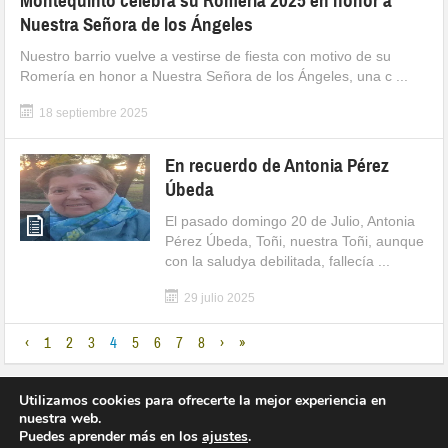
Montequinto celebra su Romería 2025 en honor a
Nuestra Señora de los Ángeles
Nuestro barrio vuelve a vestirse de fiesta con motivo de su
Romería en honor a Nuestra Señora de los Ángeles, una c ...
18 septiembre 2025
En recuerdo de Antonia Pérez
Úbeda
El pasado domingo 20 de Julio, Antonia
Pérez Úbeda, Toñi, nuestra Toñi, aunque
con la saludya debilitada, fallecía ...
29 julio 2025
‹
1
2
3
4
5
6
7
8
›
»
Utilizamos cookies para ofrecerte la mejor experiencia en
nuestra web.
Puedes aprender más en los
ajustes
.