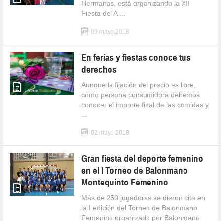
Hermanas, está organizando la XII
Fiesta del A ...
09 mayo 2018
En ferias y fiestas conoce tus
derechos
Aunque la fijación del precio es libre,
como persona consumidora debemos
conocer el importe final de las comidas y
...
02 mayo 2018
Gran fiesta del deporte femenino
en el I Torneo de Balonmano
Montequinto Femenino
Más de 250 jugadoras se dieron cita en
la I edición del Torneo de Balonmano
Femenino organizado por Balonmano