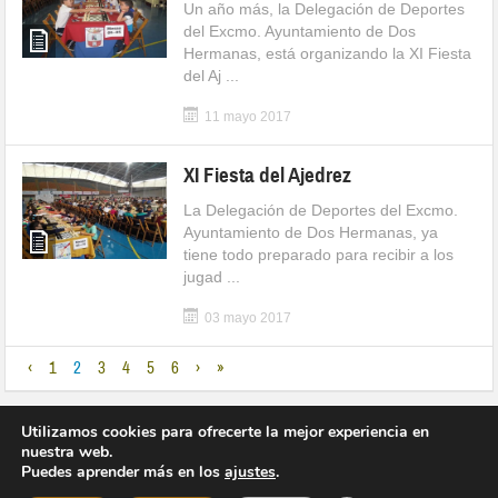
Un año más, la Delegación de Deportes
del Excmo. Ayuntamiento de Dos
Hermanas, está organizando la XI Fiesta
del Aj ...
11 mayo 2017
XI Fiesta del Ajedrez
La Delegación de Deportes del Excmo.
Ayuntamiento de Dos Hermanas, ya
tiene todo preparado para recibir a los
jugad ...
03 mayo 2017
‹
1
2
3
4
5
6
›
»
Utilizamos cookies para ofrecerte la mejor experiencia en
nuestra web.
Puedes aprender más en los
ajustes
.