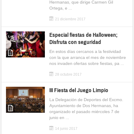
Hermanas, que dirige Carmen Gil
Ortega, e ...
21 diciembre 2017
Especial fiestas de Halloween;
Disfruta con seguridad
En estos días cercanos a la festividad
con la que arranca el mes de noviembre
nos invaden ofertas sobre fiestas, pa ...
28 octubre 2017
III Fiesta del Juego Limpio
La Delegación de Deportes del Excmo.
Ayuntamiento de Dos Hermanas, ha
organizado el pasado miércoles 7 de
junio en ...
14 junio 2017