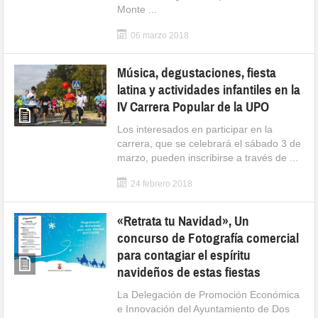
Monte ...
06 marzo 2018
Música, degustaciones, fiesta
latina y actividades infantiles en la
IV Carrera Popular de la UPO
Los interesados en participar en la
carrera, que se celebrará el sábado 3 de
marzo, pueden inscribirse a través de ...
24 febrero 2018
«Retrata tu Navidad», Un
concurso de Fotografía comercial
para contagiar el espíritu
navideños de estas fiestas
La Delegación de Promoción Económica
e Innovación del Ayuntamiento de Dos