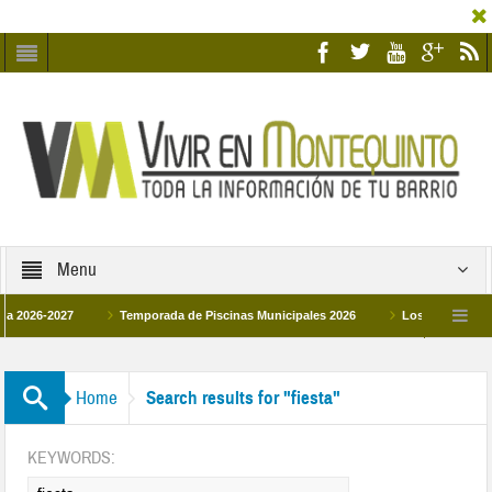
Menu
 2026-2027
Temporada de Piscinas Municipales 2026
Los Campus de Tec
paña 2026
La hermanadad Humildad y Pilar de Montequinto procesionará el día 2
Home
Search results for "fiesta"
KEYWORDS: