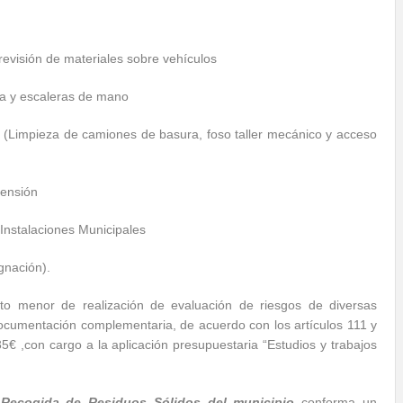
visión de materiales sobre vehículos
a y escaleras de mano
(Limpieza de camiones de basura, foso taller mecánico y acceso
tensión
Instalaciones Municipales
gnación).
ato menor de realización de evaluación de riesgos de diversas
documentación complementaria, de acuerdo con los artículos 111 y
5€ ,con cargo a la aplicación presupuestaria “Estudios y trabajos
 Recogida de Residuos Sólidos del municipio
conforma un