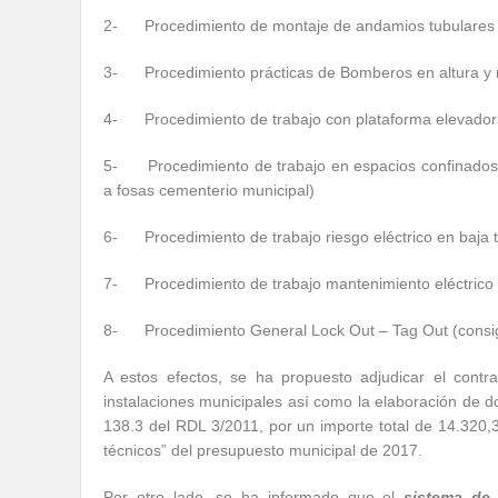
2- Procedimiento de montaje de andamios tubulares
3- Procedimiento prácticas de Bomberos en altura y re
4- Procedimiento de trabajo con plataforma elevador
5- Procedimiento de trabajo en espacios confinados 
a fosas cementerio municipal)
6- Procedimiento de trabajo riesgo eléctrico en baja 
7- Procedimiento de trabajo mantenimiento eléctrico 
8- Procedimiento General Lock Out – Tag Out (consi
A estos efectos, se ha propuesto adjudicar el contr
instalaciones municipales así como la elaboración de 
138.3 del RDL 3/2011, por un importe total de 14.320,3
técnicos” del presupuesto municipal de 2017.
Por otro lado, se ha informado que el
sistema de