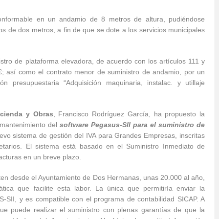
nformable en un andamio de 8 metros de altura, pudiéndose
 de dos metros, a fin de que se dote a los servicios municipales
stro de plataforma elevadora, de acuerdo con los artículos 111 y
€; así como el contrato menor de suministro de andamio, por un
n presupuestaria “Adquisición maquinaria, instalac. y utillaje
cienda y Obras
, Francisco Rodríguez García, ha propuesto la
y mantenimiento del
software Pegasus-SII para el suministro de
evo sistema de gestión del IVA para Grandes Empresas, inscritas
etarios. El sistema está basado en el Suministro Inmediato de
facturas en un breve plazo.
iten desde el Ayuntamiento de Dos Hermanas, unas 20.000 al año,
tica que facilite esta labor. La única que permitiría enviar la
SII, y es compatible con el programa de contabilidad SICAP. A
ue puede realizar el suministro con plenas garantías de que la