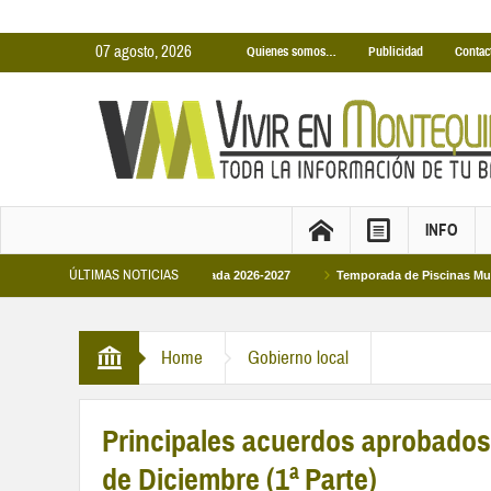
07 agosto, 2026
Quienes somos…
Publicidad
Contac
INFO
ÚLTIMAS NOTICIAS
iertas Municipales temporada 2026-2027
Temporada de Piscinas Municipales 
pe VI en la primera visita oficial del monarca al Ayuntamiento
Home
Gobierno local
Principales acuerdos aprobados 
de Diciembre (1ª Parte)