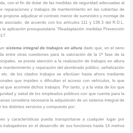
ida, con el fin de dotar de las medidas de seguridad adecuadas al
de reparaciones y trabajos de mantenimiento en las cubiertas de
, se propone adjudicar el contrato menor de suministro y montaje de
nto asociado, de acuerdo con los artículos 111 y 138.3 del R.D.L.
a la aplicación presupuestaria “Readaptación medidas Prevención
017.
 un
sistema integral de trabajos en altura
dado que, en el seno
a entre otras cuestiones para la valoración de la 1ª fase de la
ipales, se presta atención a la realización de trabajos en altura
s de mantenimiento y reparación del alumbrado público, señalización
s, etc. de los citados trabajos se efectúan hasta ahora mediante
onales que impiden o dificultan el acceso con vehículos, lo que
al que acomete dichos trabajos. Por tanto, y a la vista de los que
eguridad y salud de los empleados públicos con que cuenta para la
rmanas considera necesaria la adquisición de un sistema integral de
 los distintos servicios y compuesto por:
s y características pueda transportarse a cualquier lugar por
s trabajadores en el desarrollo de sus funciones hasta 14 metros