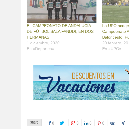
EL CAMPEONATO DE ANDALUCÍA
La UPO acogerá
DE FÚTBOL SALA FANDDI, EN DOS
Campeonato An
HERMANAS
Baloncesto, Fu
1 diciembre, 2020
20 febrero, 20
En «Deportes»
En «UPO»
share
0
0
0
0