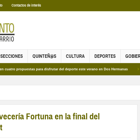
to
Contactos de interés
SECCIONES
QUINTEÑ@S
CULTURA
DEPORTES
GOBIE
 propuestas para disfrutar del deporte este verano en Dos Hermanas
Más de d
cería Fortuna en la final del
t