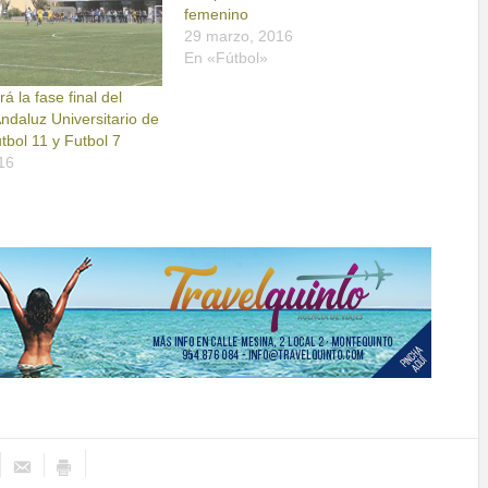
femenino
29 marzo, 2016
En «Fútbol»
 la fase final del
daluz Universitario de
tbol 11 y Futbol 7
16