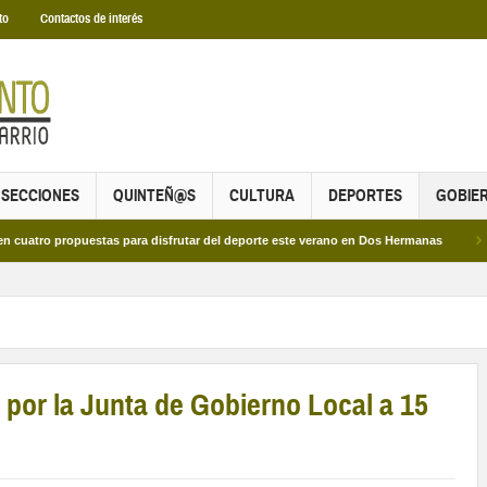
to
Contactos de interés
SECCIONES
QUINTEÑ@S
CULTURA
DEPORTES
GOBIE
ropuestas para disfrutar del deporte este verano en Dos Hermanas
Más de dos
por la Junta de Gobierno Local a 15