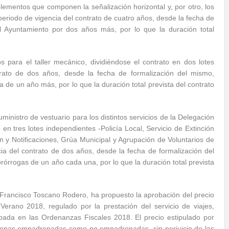
elementos que componen la señalización horizontal y, por otro, los
 periodo de vigencia del contrato de cuatro años, desde la fecha de
l Ayuntamiento por dos años más, por lo que la duración total
 para el taller mecánico, dividiéndose el contrato en dos lotes
trato de dos años, desde la fecha de formalización del mismo,
de un año más, por lo que la duración total prevista del contrato
inistro de vestuario para los distintos servicios de la Delegación
 en tres lotes independientes -Policía Local, Servicio de Extinción
n y Notificaciones, Grúa Municipal y Agrupación de Voluntarios de
cia del contrato de dos años, desde la fecha de formalización del
órrogas de un año cada una, por lo que la duración total prevista
e Francisco Toscano Rodero, ha propuesto la aprobación del precio
Verano 2018, regulado por la prestación del servicio de viajes,
bada en las Ordenanzas Fiscales 2018. El precio estipulado por
ersonas empadronadas como no empadronadas, sin perjuicio de las