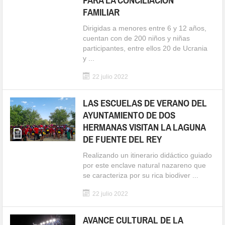
PARA LA CONCILIACIÓN
FAMILIAR
Dirigidas a menores entre 6 y 12 años,
cuentan con de 200 niños y niñas
participantes, entre ellos 20 de Ucrania
y ...
22 julio 2022
LAS ESCUELAS DE VERANO DEL
AYUNTAMIENTO DE DOS
HERMANAS VISITAN LA LAGUNA
DE FUENTE DEL REY
Realizando un itinerario didáctico guiado
por este enclave natural nazareno que
se caracteriza por su rica biodiver ...
22 julio 2022
AVANCE CULTURAL DE LA