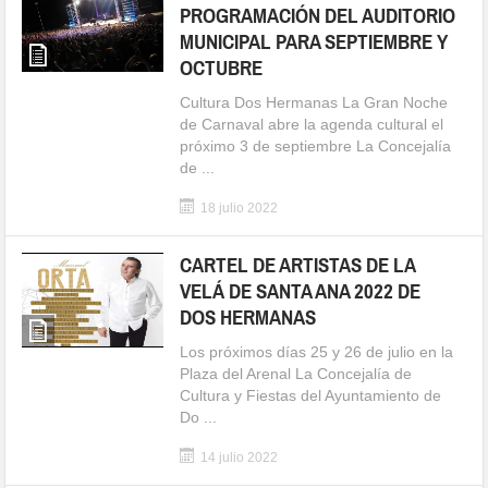
PROGRAMACIÓN DEL AUDITORIO
MUNICIPAL PARA SEPTIEMBRE Y
OCTUBRE
Cultura Dos Hermanas La Gran Noche
de Carnaval abre la agenda cultural el
próximo 3 de septiembre La Concejalía
de ...
18 julio 2022
CARTEL DE ARTISTAS DE LA
VELÁ DE SANTA ANA 2022 DE
DOS HERMANAS
Los próximos días 25 y 26 de julio en la
Plaza del Arenal La Concejalía de
Cultura y Fiestas del Ayuntamiento de
Do ...
14 julio 2022