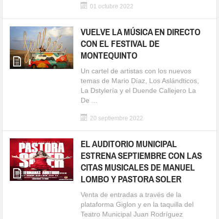
01 octubre 2022
VUELVE LA MÚSICA EN DIRECTO
CON EL FESTIVAL DE
MONTEQUINTO
Un cartel de artistas con los nuevos
temas de Mario Díaz, Los Aslándticos,
La Dstylería y el Duende Callejero La
De ...
20 septiembre 2022
EL AUDITORIO MUNICIPAL
ESTRENA SEPTIEMBRE CON LAS
CITAS MUSICALES DE MANUEL
LOMBO Y PASTORA SOLER
Venta de entradas a través de la
plataforma Giglon y en la taquilla del
Teatro Municipal Juan Rodríguez