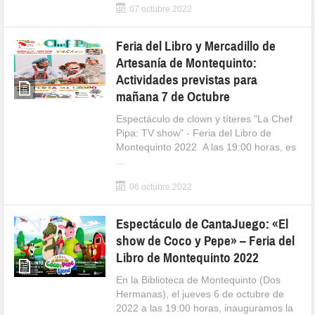
07 octubre 2022
Feria del Libro y Mercadillo de
Artesanía de Montequinto:
Actividades previstas para
mañana 7 de Octubre
Espectáculo de clown y títeres "La Chef
Pipa: TV show" - Feria del Libro de
Montequinto 2022 A las 19:00 horas, es
...
06 octubre 2022
Espectáculo de CantaJuego: «El
show de Coco y Pepe» – Feria del
Libro de Montequinto 2022
En la Biblioteca de Montequinto (Dos
Hermanas), el jueves 6 de octubre de
2022 a las 19:00 horas, inauguramos la