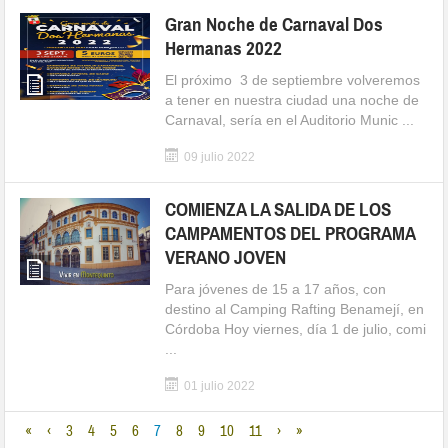
Gran Noche de Carnaval Dos
Hermanas 2022
El próximo 3 de septiembre volveremos
a tener en nuestra ciudad una noche de
Carnaval, sería en el Auditorio Munic ...
09 julio 2022
COMIENZA LA SALIDA DE LOS
CAMPAMENTOS DEL PROGRAMA
VERANO JOVEN
Para jóvenes de 15 a 17 años, con
destino al Camping Rafting Benamejí, en
Córdoba Hoy viernes, día 1 de julio, comi
...
01 julio 2022
«
‹
3
4
5
6
7
8
9
10
11
›
»