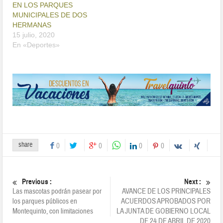
EN LOS PARQUES
MUNICIPALES DE DOS
HERMANAS
15 julio, 2020
En «Deportes»
share
0
0
0
0
Previous :
Next :
Las mascotas podrán pasear por
AVANCE DE LOS PRINCIPALES
los parques públicos en
ACUERDOS APROBADOS POR
Montequinto, con limitaciones
LA JUNTA DE GOBIERNO LOCAL
DE 24 DE ABRIL DE 2020