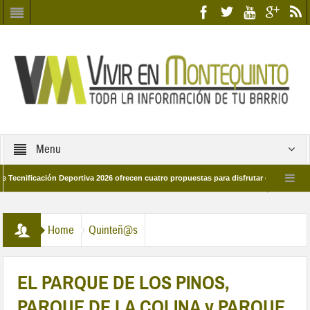
Menu
ción Deportiva 2026 ofrecen cuatro propuestas para disfrutar del deporte este ver
arzo por las calles del barrio
Candidatos/as entidad Quinteña 2026
C
Home
Quinteñ@s
EL PARQUE DE LOS PINOS,
PARQUE DE LA COLINA y PARQUE